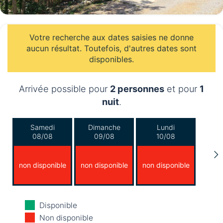
Votre recherche aux dates saisies ne donne
aucun résultat. Toutefois, d'autres dates sont
disponibles.
Arrivée possible pour
2 personnes
et pour
1
nuit
.
Samedi
Dimanche
Lundi
08/08
09/08
10/08
non disponible
non disponible
non disponible
Mardi
Mercredi
Jeudi
Disponible
11/08
12/08
13/08
Non disponible