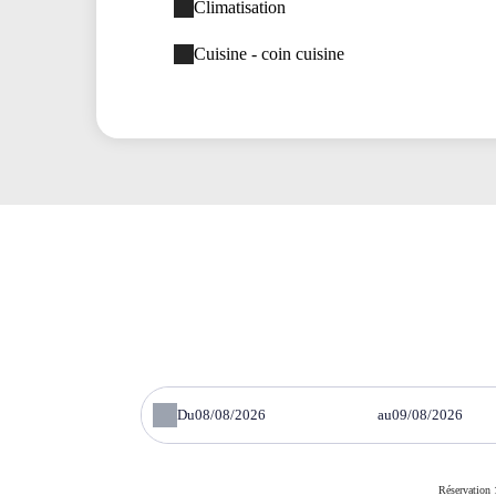
Climatisation
Cuisine - coin cuisine
Du
au
Réservation 