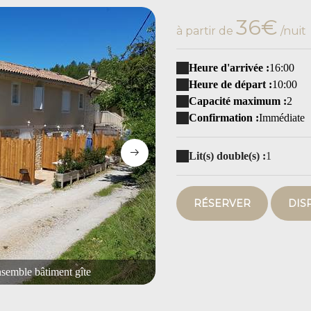
36€
à partir de
/nuit
Heure d'arrivée :
16:00
Heure de départ :
10:00
Capacité maximum :
2
Confirmation :
Immédiate
Lit(s) double(s) :
1
RÉSERVER
DIS
semble bâtiment gîte
Les gîtes de Moussan - Montbrun