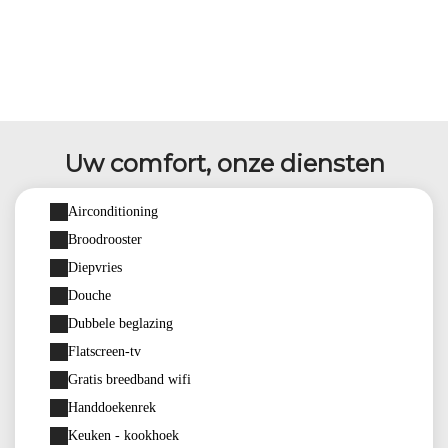
Uw comfort, onze diensten
Airconditioning
Broodrooster
Diepvries
Douche
Dubbele beglazing
Flatscreen-tv
Gratis breedband wifi
Handdoekenrek
Keuken - kookhoek