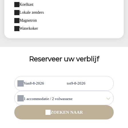
Koelkast
Lokale zenders
Magnetron
Waterkoker
Reserveer uw verblijf
Van
tot
1
accommodatie /
2
volwassene
ZOEKEN NAAR