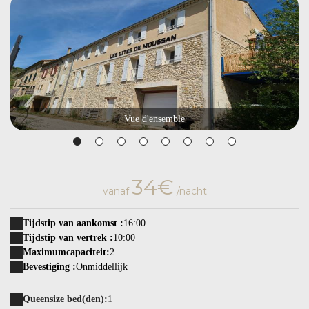
Vue d'ensemble
34€
vanaf
/nacht
Tijdstip van aankomst :
16:00
Tijdstip van vertrek :
10:00
Maximumcapaciteit:
2
Bevestiging :
Onmiddellijk
Queensize bed(den):
1