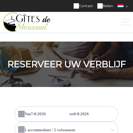
Contact
Bellen
RESERVEER UW VERBLIJF
Van
tot
1
accommodatie /
2
volwassene